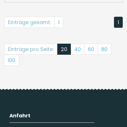
Einträge gesamt:
1
1
Einträge pro Seite:
20
40
60
80
100
Anfahrt