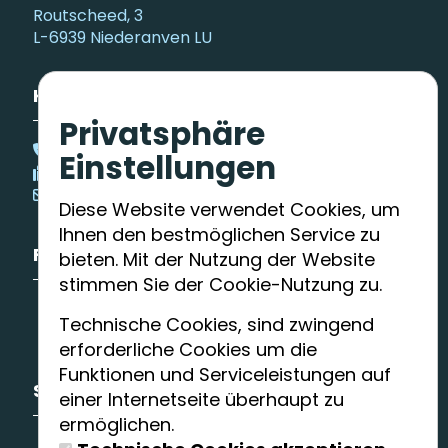
Routscheed, 3
L-6939 Niederanven LU
Kontaktieren Sie uns
Privatsphäre
(+352) 34 93 63 - 1
Einstellungen
kurse@syrdall-schwemm.lu
Diese Website verwendet Cookies, um
Ihnen den bestmöglichen Service zu
Folgen Sie uns
bieten. Mit der Nutzung der Website
stimmen Sie der Cookie-Nutzung zu.
Facebook
Technische Cookies, sind zwingend
Youtube
erforderliche Cookies um die
Funktionen und Serviceleistungen auf
Sitemap
einer Internetseite überhaupt zu
ermöglichen.
Wasserwelt