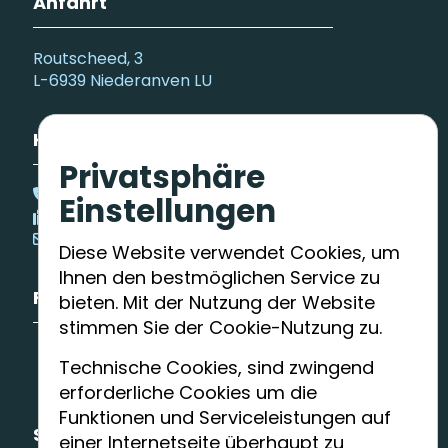
Anfahrt
Routscheed, 3
L-6939 Niederanven LU
Kontaktieren Sie uns
Privatsphäre
(+352) 34 93 63 - 1
Einstellungen
kurse@syrdall-schwemm.lu
Diese Website verwendet Cookies, um
Ihnen den bestmöglichen Service zu
Folgen Sie uns
bieten. Mit der Nutzung der Website
stimmen Sie der Cookie-Nutzung zu.
Facebook
Technische Cookies, sind zwingend
Youtube
erforderliche Cookies um die
Funktionen und Serviceleistungen auf
Sitemap
einer Internetseite überhaupt zu